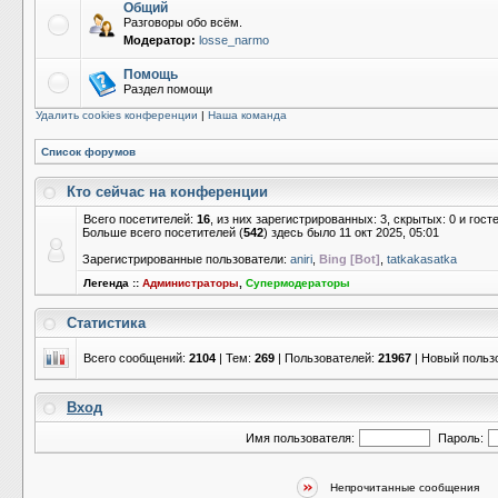
Общий
Разговоры обо всём.
Модератор:
losse_narmo
Помощь
Раздел помощи
Удалить cookies конференции
|
Наша команда
Список форумов
Кто сейчас на конференции
Всего посетителей:
16
, из них зарегистрированных: 3, скрытых: 0 и гос
Больше всего посетителей (
542
) здесь было 11 окт 2025, 05:01
Зарегистрированные пользователи:
aniri
,
Bing [Bot]
,
tatkakasatka
Легенда ::
Администраторы
,
Супермодераторы
Статистика
Всего сообщений:
2104
| Тем:
269
| Пользователей:
21967
| Новый польз
Вход
Имя пользователя:
Пароль:
Непрочитанные сообщения