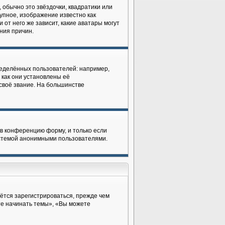
 обычно это звёздочки, квадратики или
рупное, изображение известно как
 от него же зависит, какие аватары могут
ния причин.
еделённых пользователей: например,
как они установлены её
своё звание. На большинстве
в конференцию форму, и только если
истемой анонимными пользователями.
ётся зарегистрироваться, прежде чем
те начинать темы», «Вы можете