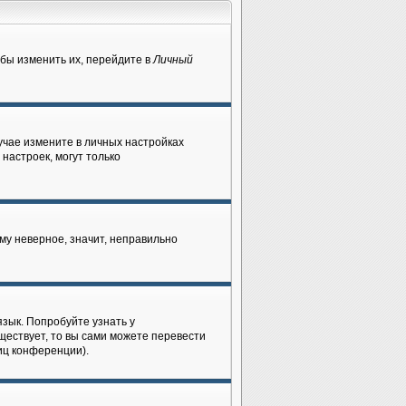
бы изменить их, перейдите в
Личный
лучае измените в личных настройках
 настроек, могут только
му неверное, значит, неправильно
зык. Попробуйте узнать у
ществует, то вы сами можете перевести
иц конференции).