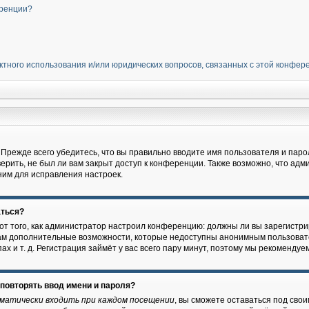
еренции?
ектного использования и/или юридических вопросов, связанных с этой конфе
я
Прежде всего убедитесь, что вы правильно вводите имя пользователя и паро
ерить, не был ли вам закрыт доступ к конференции. Также возможно, что ад
ним для исправления настроек.
аться?
т от того, как администратор настроил конференцию: должны ли вы зарегист
 вам дополнительные возможности, которые недоступны анонимным пользоват
ах и т. д. Регистрация займёт у вас всего пару минут, поэтому мы рекомендуем
повторять ввод имени и пароля?
матически входить при каждом посещении
, вы сможете оставаться под сво