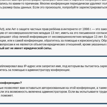
запись по каким-то причинам. Многие конференции периодически удаляют по
 размер базы данных. Если это произошло, попробуйте зарегистрироваться с
n Act), или Акт о защите частных прав ребёнка в интернете от 1998 г. — это 
цию от несовершеннолетних младше 13 лет, иметь на это письменное согласи
азрешают сбор личной информации от несовершеннолетних младше 13 лет. Ес
нции, или к самой конференции, обратитесь за помощью к юрисконсульту. Обр
вопросам и не является объектом юридических отношений, кроме указанных 
ый акт не имеет юридической силы.
локировал ваш IP-адрес или запретил имя, под которым вы пытаетесь зарег
итесь за помощью к администратору конференции.
 конференции»?
рые позволяют вам оставаться авторизованным на этой конференции, а также
ли эта возможность включена администратором. Если вы испытываете трудно
 поможет.