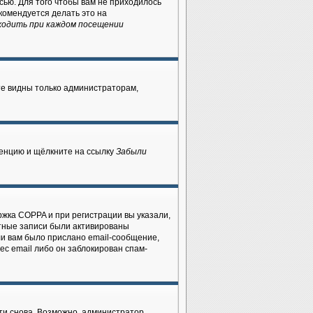
сью. Для того чтобы вам не приходилось
комендуется делать это на
ходить при каждом посещении
ете видны только администраторам,
ренцию и щёлкните на ссылку
Забыли
ржка COPPA и при регистрации вы указали,
ётные записи были активированы
ли вам было прислано email-сообщение,
ес email либо он заблокирован спам-
ти снова. Возможно, администратор