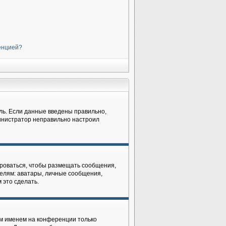
ренцией?
ль. Если данные введены правильно,
министратор неправильно настроил
рироваться, чтобы размещать сообщения,
елям: аватары, личные сообщения,
 это сделать.
им именем на конференции только