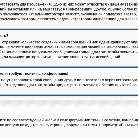
утствовать два изображения. Одно из них может относиться к вашему званию,
ений вы оставили или на ваш статус на конференции. Другое, обычно более к
 пользователя. От администратора зависит, включена ли поддержка аватар, и
спользовать аватары, свяжитесь с администратором конференции для выясне
 его?
, отражают количество созданных вами сообщений или идентифицируют опр
вы не можете напрямую изменять наименования званий на конференции, так 
йте конференцию ненужными сообщениями только для того, чтобы повысить 
 или администратор понизят значение вашего счётчика сообщений.
 меня требуют войти на конференцию!
 могут отправлять email-сообщения другим пользователям через встроенную 
ь. Это сделано для того, чтобы предотвратить злоупотребления почтовой с
ите по соответствующей кнопке в окне форума или темы. Возможно, вам прид
ав доступа находится внизу страниц форума или темы. Например: «Вы може