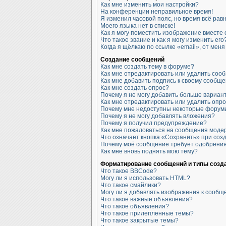
Как мне изменить мои настройки?
На конференции неправильное время!
Я изменил часовой пояс, но время всё рав
Моего языка нет в списке!
Как я могу поместить изображение вместе
Что такое звание и как я могу изменить его
Когда я щёлкаю по ссылке «email», от мен
Создание сообщений
Как мне создать тему в форуме?
Как мне отредактировать или удалить соо
Как мне добавить подпись к своему сообщ
Как мне создать опрос?
Почему я не могу добавить больше вариан
Как мне отредактировать или удалить опр
Почему мне недоступны некоторые форум
Почему я не могу добавлять вложения?
Почему я получил предупреждение?
Как мне пожаловаться на сообщения моде
Что означает кнопка «Сохранить» при со
Почему моё сообщение требует одобрени
Как мне вновь поднять мою тему?
Форматирование сообщений и типы созд
Что такое BBCode?
Могу ли я использовать HTML?
Что такое смайлики?
Могу ли я добавлять изображения к сооб
Что такое важные объявления?
Что такое объявления?
Что такое прилепленные темы?
Что такое закрытые темы?