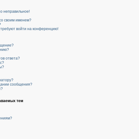
но неправильное!
 со своим именем?
?
я требуют войти на конференцию!
бщение?
ению?
тов ответа?
ос?
ы?
ратору?
здании сообщения?
я?
аваемых тем
щениям?