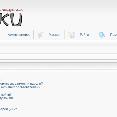
Архив номеров
Магазин
Рейтинг
Пом
я?
орять ввод имени и пароля?
ке активных пользователей?
 войти!
гу войти!
нференции»?