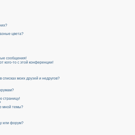
 них?
разные цвета?
ные сообщения!
от кого-то с этой конференции!
в списках моих друзей и недругов?
форумам?
ю страницу!
?
ые мной темы?
му или форум?