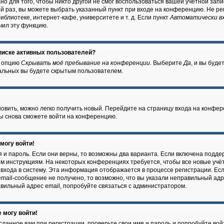
о для того, чтобы никто другой не смог воспользоваться вашей учётной запи
й раз, вы можете выбрать указанный пункт при входе на конференцию. Не ре
блиотеке, интернет-кафе, университете и т. д. Если пункт
Автоматически в
чил эту функцию.
списке активных пользователей?
е опцию
Скрывать моё пребывание на конференции
. Выберите
Да
, и вы буд
тальных вы будете скрытым пользователем.
новить, можно легко получить новый. Перейдите на страницу входа на конфе
 вы снова сможете войти на конференцию.
 могу войти!
 и пароль. Если они верны, то возможны два варианта. Если включена подде
ым инструкциям. На некоторых конференциях требуется, чтобы все новые уч
входа в систему. Эта информация отображается в процессе регистрации. Ес
mail-сообщение не получено, то возможно, что вы указали неправильный адр
авильный адрес email, попробуйте связаться с администратором.
 могу войти!
ланное вам при регистрации, проверьте свои имя и пароль и попробуйте вой