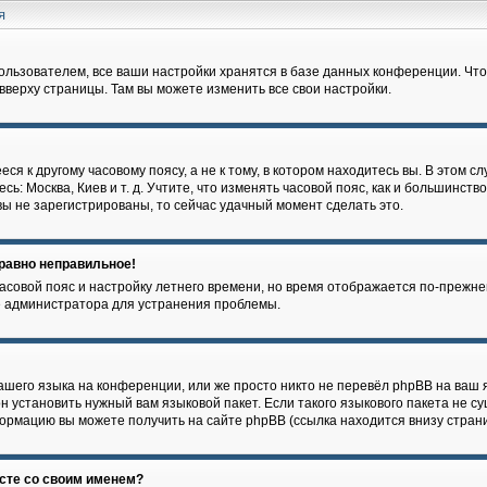
ля
ользователем, все ваши настройки хранятся в базе данных конференции. Что
 вверху страницы. Там вы можете изменить все свои настройки.
я к другому часовому поясу, а не к тому, в котором находитесь вы. В этом с
сь: Москва, Киев и т. д. Учтите, что изменять часовой пояс, как и большинство
ы не зарегистрированы, то сейчас удачный момент сделать это.
 равно неправильное!
часовой пояс и настройку летнего времени, но время отображается по-прежне
е администратора для устранения проблемы.
шего языка на конференции, или же просто никто не перевёл phpBB на ваш я
 установить нужный вам языковой пакет. Если такого языкового пакета не су
ормацию вы можете получить на сайте phpBB (ссылка находится внизу стран
есте со своим именем?