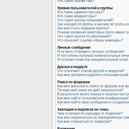
Что такое значки тем?
Уровни пользователей и группы
Кто такие администраторы?
Кто такие модераторы?
Что такое группы пользователей?
Где находятся группы и как мне вступить в
Как мне стать лидером группы?
Почему названия некоторых групп имеют 
Что такое группа по умолчанию?
Что означает ссылка «Наша команда»?
Личные сообщения
Я не могу отправить личные сообщения!
Я постоянно получаю нежелательные лич
Я получил спам или оскорбительный email 
Друзья и недруги
Что означают списки друзей и недругов?
Как мне добавлять/удалять пользователей 
Поиск по форумам
Как мне выполнить поиск по форуму или 
Почему мой поиск не даёт результатов?
В результате моего поиска я получил пусту
Как мне найти пользователя конференции
Как мне найти свои сообщения и созданн
Закладки и подписка на темы
Чем отличаются закладки от подписки?
Как мне подписаться на определённую те
Как мне отказаться от подписки?
Вложения