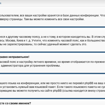
ля
ользователем, все ваши настройки хранятся в базе данных конференции. Что
 вверху страницы. Там вы можете изменить все свои настройки.
я к другому часовому поясу, а не к тому, в котором находитесь вы. В этом с
сь: Москва, Киев и т. д. Учтите, что изменять часовой пояс, как и большинство
ы не зарегистрированы, то сейчас удачный момент сделать это.
 равно неправильное!
часовой пояс и настройку летнего времени, но время отображается по-прежне
е администратора для устранения проблемы.
шего языка на конференции, или же просто никто не перевёл phpBB на ваш я
 установить нужный вам языковой пакет. Если такого языкового пакета не су
ормацию вы можете получить на сайте phpBB (ссылка находится внизу стран
есте со своим именем?