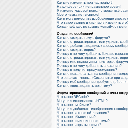
Как мне изменить мои настройки?
На конференции неправильное время!
Я изменил часовой пояс, но время всё рав
Моего языка нет в списке!
Как я могу поместить изображение вместе
Что такое звание и как я могу изменить его
Когда я щёлкаю по ссылке «email», от мен
Создание сообщений
Как мне создать тему в форуме?
Как мне отредактировать или удалить соо
Как мне добавить подпись к своему сообщ
Как мне создать опрос?
Почему я не могу добавить больше вариан
Как мне отредактировать или удалить опр
Почему мне недоступны некоторые форум
Почему я не могу добавлять вложения?
Почему я получил предупреждение?
Как мне пожаловаться на сообщения моде
Что означает кнопка «Сохранить» при со
Почему моё сообщение требует одобрени
Как мне вновь поднять мою тему?
Форматирование сообщений и типы созд
Что такое BBCode?
Могу ли я использовать HTML?
Что такое смайлики?
Могу ли я добавлять изображения к сооб
Что такое важные объявления?
Что такое объявления?
Что такое прилепленные темы?
Что такое закрытые темы?