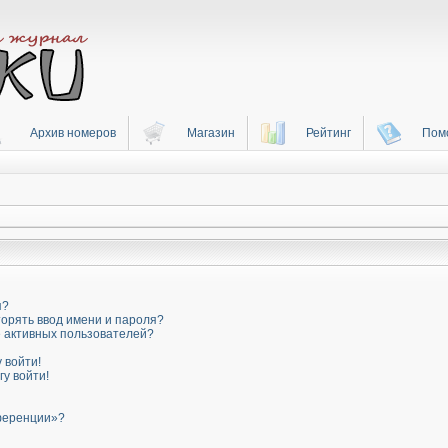
Архив номеров
Магазин
Рейтинг
Пом
я?
орять ввод имени и пароля?
ке активных пользователей?
 войти!
гу войти!
нференции»?