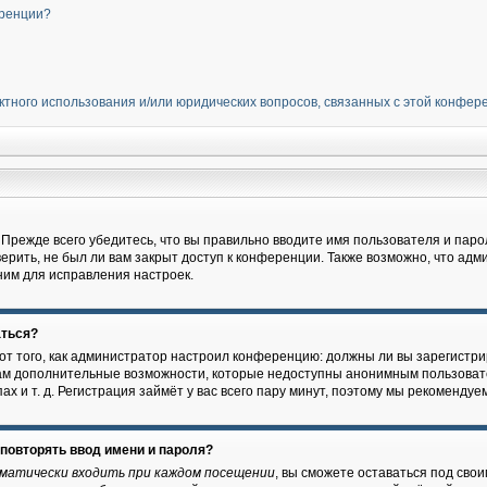
еренции?
ектного использования и/или юридических вопросов, связанных с этой конфе
я
Прежде всего убедитесь, что вы правильно вводите имя пользователя и паро
ерить, не был ли вам закрыт доступ к конференции. Также возможно, что ад
ним для исправления настроек.
аться?
т от того, как администратор настроил конференцию: должны ли вы зарегист
 вам дополнительные возможности, которые недоступны анонимным пользоват
ах и т. д. Регистрация займёт у вас всего пару минут, поэтому мы рекомендуем
повторять ввод имени и пароля?
матически входить при каждом посещении
, вы сможете оставаться под сво