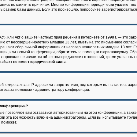
запись по каким-то причинам. Многие конференции периодически удаляют по
 размер базы данных. Если это произошло, попробуйте зарегистрироваться с
n Act), или Акт о защите частных прав ребёнка в интернете от 1998 г. — это 
цию от несовершеннолетних младше 13 лет, иметь на это письменное согласи
азрешают сбор личной информации от несовершеннолетних младше 13 лет. Ес
нции, или к самой конференции, обратитесь за помощью к юрисконсульту. Обр
вопросам и не является объектом юридических отношений, кроме указанных 
ый акт не имеет юридической силы.
локировал ваш IP-адрес или запретил имя, под которым вы пытаетесь зарег
итесь за помощью к администратору конференции.
 конференции»?
рые позволяют вам оставаться авторизованным на этой конференции, а также
ли эта возможность включена администратором. Если вы испытываете трудно
 поможет.