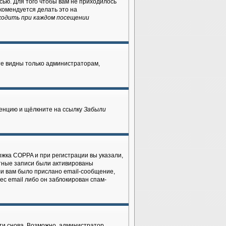
сью. Для того чтобы вам не приходилось
комендуется делать это на
ходить при каждом посещении
ете видны только администраторам,
ренцию и щёлкните на ссылку
Забыли
ржка COPPA и при регистрации вы указали,
ётные записи были активированы
ли вам было прислано email-сообщение,
ес email либо он заблокирован спам-
ти снова. Возможно, администратор