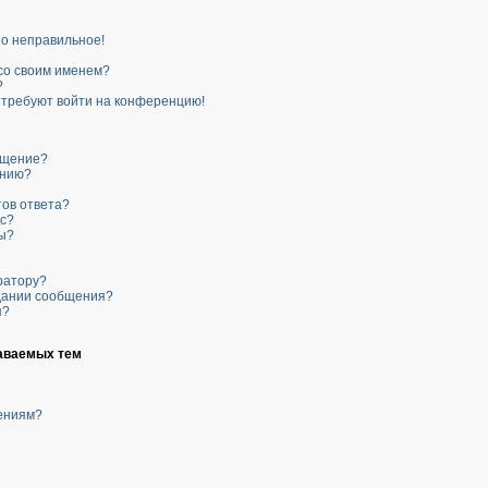
но неправильное!
 со своим именем?
?
я требуют войти на конференцию!
бщение?
ению?
тов ответа?
ос?
ы?
ратору?
здании сообщения?
я?
аваемых тем
щениям?