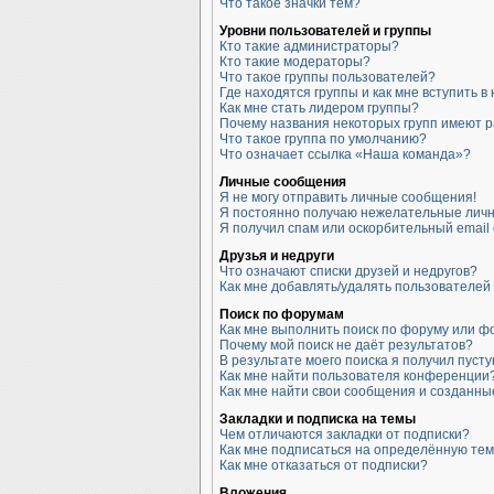
Что такое значки тем?
Уровни пользователей и группы
Кто такие администраторы?
Кто такие модераторы?
Что такое группы пользователей?
Где находятся группы и как мне вступить в
Как мне стать лидером группы?
Почему названия некоторых групп имеют 
Что такое группа по умолчанию?
Что означает ссылка «Наша команда»?
Личные сообщения
Я не могу отправить личные сообщения!
Я постоянно получаю нежелательные лич
Я получил спам или оскорбительный email 
Друзья и недруги
Что означают списки друзей и недругов?
Как мне добавлять/удалять пользователей 
Поиск по форумам
Как мне выполнить поиск по форуму или 
Почему мой поиск не даёт результатов?
В результате моего поиска я получил пусту
Как мне найти пользователя конференции
Как мне найти свои сообщения и созданн
Закладки и подписка на темы
Чем отличаются закладки от подписки?
Как мне подписаться на определённую те
Как мне отказаться от подписки?
Вложения