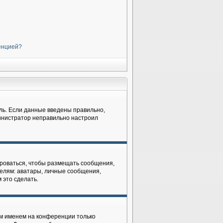
ренцией?
ль. Если данные введены правильно,
министратор неправильно настроил
рироваться, чтобы размещать сообщения,
елям: аватары, личные сообщения,
 это сделать.
им именем на конференции только