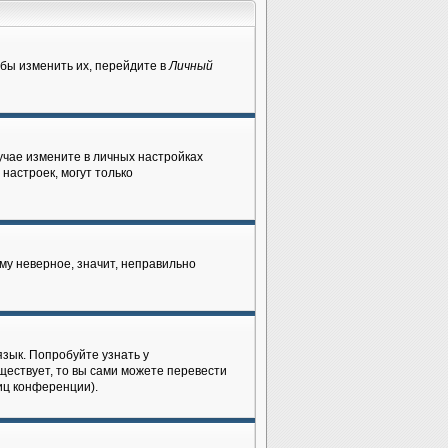
бы изменить их, перейдите в
Личный
лучае измените в личных настройках
 настроек, могут только
му неверное, значит, неправильно
зык. Попробуйте узнать у
ществует, то вы сами можете перевести
иц конференции).