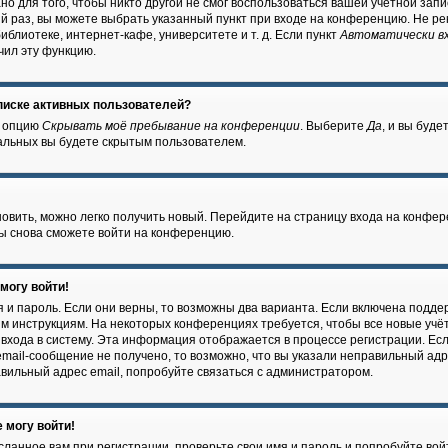
о для того, чтобы никто другой не смог воспользоваться вашей учётной запи
й раз, вы можете выбрать указанный пункт при входе на конференцию. Не ре
блиотеке, интернет-кафе, университете и т. д. Если пункт
Автоматически в
чил эту функцию.
списке активных пользователей?
е опцию
Скрывать моё пребывание на конференции
. Выберите
Да
, и вы буд
тальных вы будете скрытым пользователем.
новить, можно легко получить новый. Перейдите на страницу входа на конфе
 вы снова сможете войти на конференцию.
 могу войти!
 и пароль. Если они верны, то возможны два варианта. Если включена подде
ым инструкциям. На некоторых конференциях требуется, чтобы все новые уч
входа в систему. Эта информация отображается в процессе регистрации. Ес
mail-сообщение не получено, то возможно, что вы указали неправильный адр
авильный адрес email, попробуйте связаться с администратором.
 могу войти!
ланное вам при регистрации, проверьте свои имя и пароль и попробуйте вой