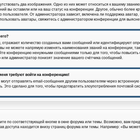
утствовать два изображения. Одно из них может относиться к вашему званию,
ений вы оставили или на ваш статус на конференции. Другое, обычно более к
 пользователя. От администратора зависит, включена ли поддержка аватар, и
спользовать аватары, свяжитесь с администратором конференции для выясне
 его?
, отражают количество созданных вами сообщений или идентифицируют опр
вы не можете напрямую изменять наименования званий на конференции, так 
йте конференцию ненужными сообщениями только для того, чтобы повысить 
 или администратор понизят значение вашего счётчика сообщений.
 меня требуют войти на конференцию!
 могут отправлять email-сообщения другим пользователям через встроенную 
ь. Это сделано для того, чтобы предотвратить злоупотребления почтовой с
ите по соответствующей кнопке в окне форума или темы. Возможно, вам прид
ав доступа находится внизу страниц форума или темы. Например: «Вы може