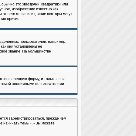
 обычно это звёздочки, квадратики или
рупное, изображение известно как
 от него же зависит, какие аватары могут
ния причин.
еделённых пользователей: например,
как они установлены её
своё звание. На большинстве
в конференцию форму, и только если
истемой анонимными пользователями.
ётся зарегистрироваться, прежде чем
те начинать темы», «Вы можете