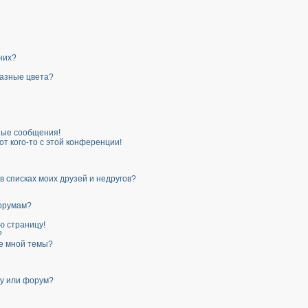
 них?
разные цвета?
ные сообщения!
от кого-то с этой конференции!
в списках моих друзей и недругов?
форумам?
ю страницу!
?
ые мной темы?
му или форум?