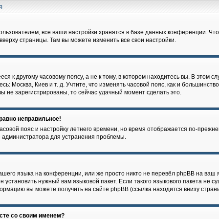
ля
ользователем, все ваши настройки хранятся в базе данных конференции. Что
 вверху страницы. Там вы можете изменить все свои настройки.
я к другому часовому поясу, а не к тому, в котором находитесь вы. В этом с
сь: Москва, Киев и т. д. Учтите, что изменять часовой пояс, как и большинство
ы не зарегистрированы, то сейчас удачный момент сделать это.
 равно неправильное!
часовой пояс и настройку летнего времени, но время отображается по-прежне
е администратора для устранения проблемы.
шего языка на конференции, или же просто никто не перевёл phpBB на ваш я
 установить нужный вам языковой пакет. Если такого языкового пакета не су
ормацию вы можете получить на сайте phpBB (ссылка находится внизу стран
есте со своим именем?