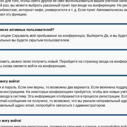
о для того, чтобы никто другой не смог воспользоваться вашей учётной запи
й раз, вы можете выбрать указанный пункт при входе на конференцию. Не ре
блиотеке, интернет-кафе, университете и т. д. Если пункт
Автоматически в
чил эту функцию.
списке активных пользователей?
е опцию
Скрывать моё пребывание на конференции
. Выберите
Да
, и вы буд
тальных вы будете скрытым пользователем.
новить, можно легко получить новый. Перейдите на страницу входа на конфе
 вы снова сможете войти на конференцию.
 могу войти!
 и пароль. Если они верны, то возможны два варианта. Если включена подде
ым инструкциям. На некоторых конференциях требуется, чтобы все новые уч
входа в систему. Эта информация отображается в процессе регистрации. Ес
mail-сообщение не получено, то возможно, что вы указали неправильный адр
авильный адрес email, попробуйте связаться с администратором.
 могу войти!
ланное вам при регистрации, проверьте свои имя и пароль и попробуйте вой