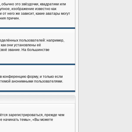
 обычно это звёздочки, квадратики или
рупное, изображение известно как
 от него же зависит, какие аватары могут
ния причин.
еделённых пользователей: например,
как они установлены её
своё звание. На большинстве
в конференцию форму, и только если
истемой анонимными пользователями.
ётся зарегистрироваться, прежде чем
те начинать темы», «Вы можете