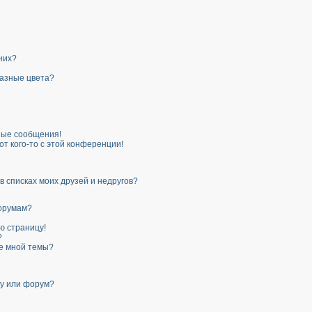
 них?
разные цвета?
ные сообщения!
от кого-то с этой конференции!
в списках моих друзей и недругов?
форумам?
ю страницу!
?
ые мной темы?
му или форум?