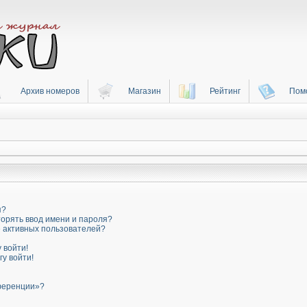
Архив номеров
Магазин
Рейтинг
Пом
я?
орять ввод имени и пароля?
ке активных пользователей?
 войти!
гу войти!
нференции»?