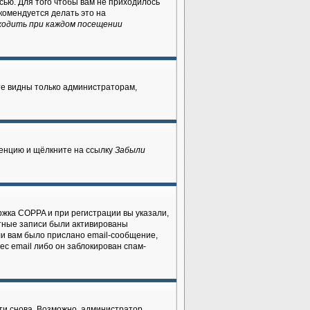
сью. Для того чтобы вам не приходилось
комендуется делать это на
ходить при каждом посещении
ете видны только администраторам,
ренцию и щёлкните на ссылку
Забыли
ржка COPPA и при регистрации вы указали,
ётные записи были активированы
ли вам было прислано email-сообщение,
ес email либо он заблокирован спам-
ти снова. Возможно, администратор