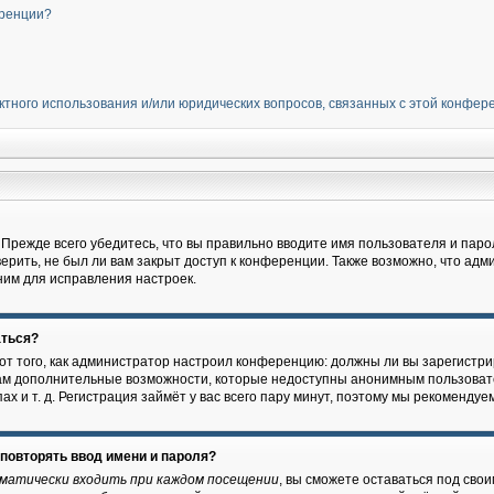
еренции?
ектного использования и/или юридических вопросов, связанных с этой конфе
я
Прежде всего убедитесь, что вы правильно вводите имя пользователя и паро
ерить, не был ли вам закрыт доступ к конференции. Также возможно, что ад
ним для исправления настроек.
аться?
т от того, как администратор настроил конференцию: должны ли вы зарегист
 вам дополнительные возможности, которые недоступны анонимным пользоват
ах и т. д. Регистрация займёт у вас всего пару минут, поэтому мы рекомендуем
повторять ввод имени и пароля?
матически входить при каждом посещении
, вы сможете оставаться под сво