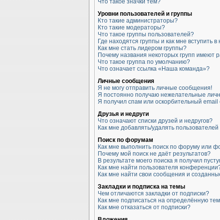
Что такое значки тем?
Уровни пользователей и группы
Кто такие администраторы?
Кто такие модераторы?
Что такое группы пользователей?
Где находятся группы и как мне вступить в
Как мне стать лидером группы?
Почему названия некоторых групп имеют 
Что такое группа по умолчанию?
Что означает ссылка «Наша команда»?
Личные сообщения
Я не могу отправить личные сообщения!
Я постоянно получаю нежелательные лич
Я получил спам или оскорбительный email 
Друзья и недруги
Что означают списки друзей и недругов?
Как мне добавлять/удалять пользователей 
Поиск по форумам
Как мне выполнить поиск по форуму или 
Почему мой поиск не даёт результатов?
В результате моего поиска я получил пусту
Как мне найти пользователя конференции
Как мне найти свои сообщения и созданн
Закладки и подписка на темы
Чем отличаются закладки от подписки?
Как мне подписаться на определённую те
Как мне отказаться от подписки?
Вложения