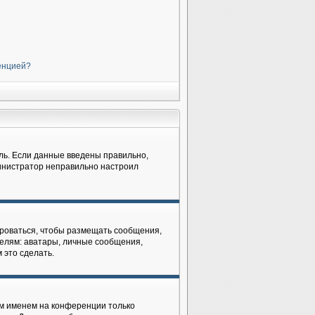
ренцией?
ль. Если данные введены правильно,
министратор неправильно настроил
рироваться, чтобы размещать сообщения,
елям: аватары, личные сообщения,
 это сделать.
им именем на конференции только