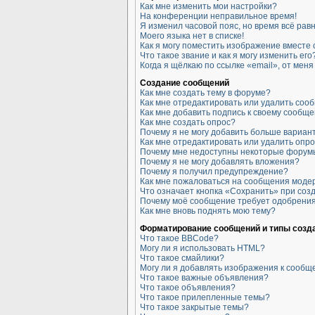
Как мне изменить мои настройки?
На конференции неправильное время!
Я изменил часовой пояс, но время всё рав
Моего языка нет в списке!
Как я могу поместить изображение вместе
Что такое звание и как я могу изменить его
Когда я щёлкаю по ссылке «email», от мен
Создание сообщений
Как мне создать тему в форуме?
Как мне отредактировать или удалить соо
Как мне добавить подпись к своему сообщ
Как мне создать опрос?
Почему я не могу добавить больше вариан
Как мне отредактировать или удалить опр
Почему мне недоступны некоторые форум
Почему я не могу добавлять вложения?
Почему я получил предупреждение?
Как мне пожаловаться на сообщения моде
Что означает кнопка «Сохранить» при со
Почему моё сообщение требует одобрени
Как мне вновь поднять мою тему?
Форматирование сообщений и типы созд
Что такое BBCode?
Могу ли я использовать HTML?
Что такое смайлики?
Могу ли я добавлять изображения к сооб
Что такое важные объявления?
Что такое объявления?
Что такое прилепленные темы?
Что такое закрытые темы?