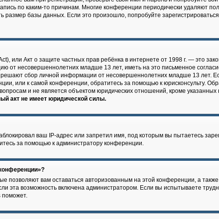
запись по каким-то причинам. Многие конференции периодически удаляют по
 размер базы данных. Если это произошло, попробуйте зарегистрироваться с
n Act), или Акт о защите частных прав ребёнка в интернете от 1998 г. — это 
цию от несовершеннолетних младше 13 лет, иметь на это письменное согласи
азрешают сбор личной информации от несовершеннолетних младше 13 лет. Ес
нции, или к самой конференции, обратитесь за помощью к юрисконсульту. Обр
вопросам и не является объектом юридических отношений, кроме указанных 
ый акт не имеет юридической силы.
локировал ваш IP-адрес или запретил имя, под которым вы пытаетесь зарег
итесь за помощью к администратору конференции.
 конференции»?
рые позволяют вам оставаться авторизованным на этой конференции, а также
ли эта возможность включена администратором. Если вы испытываете трудно
 поможет.