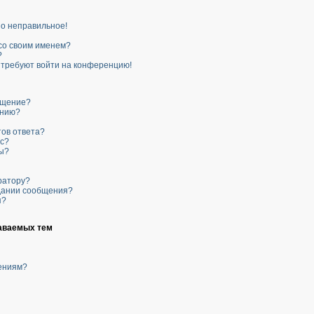
но неправильное!
 со своим именем?
?
я требуют войти на конференцию!
бщение?
ению?
тов ответа?
ос?
ы?
ратору?
здании сообщения?
я?
аваемых тем
щениям?