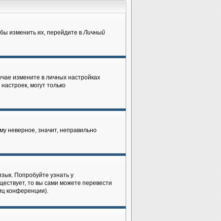
бы изменить их, перейдите в
Личный
лучае измените в личных настройках
 настроек, могут только
му неверное, значит, неправильно
зык. Попробуйте узнать у
ществует, то вы сами можете перевести
иц конференции).